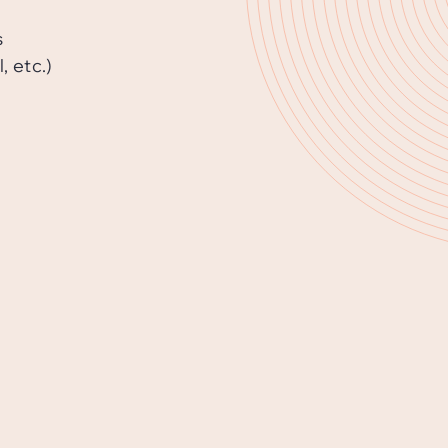
s
, etc.)