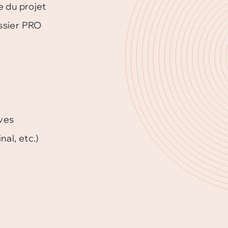
e du projet
ossier PRO
rves
al, etc.)